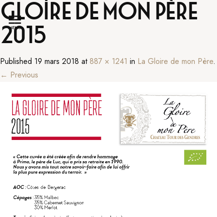
Gloire de mon Père
2015
MENU
Published
19 mars 2018
at
887 × 1241
in
La Gloire de mon Père
.
← Previous